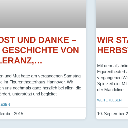
OST UND DANKE –
WIR ST
E GESCHICHTE VON
HERBS
LERANZ,…
Mit dem alljährl
Figurentheaterh
en und Mut hatte am vergangenen Samstag
vergangenen Wo
e im Figurentheaterhaus Hannover. Wir
Spielzeit ein. Mi
n uns nochmals ganz herzlich bei allen, die
der Mandoline.
rdert, unterstützt und begleitet
WEITERLESEN
LESEN
tember 2015
10. September 