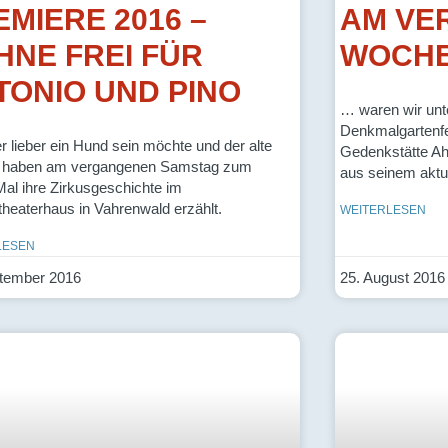
EMIERE 2016 –
AM VE
HNE FREI FÜR
WOCH
TONIO UND PINO
… waren wir un
Denkmalgartenfe
er lieber ein Hund sein möchte und der alte
Gedenkstätte Ahl
o haben am vergangenen Samstag zum
aus seinem akt
Mal ihre Zirkusgeschichte im
theaterhaus in Vahrenwald erzählt.
WEITERLESEN
LESEN
tember 2016
25. August 2016