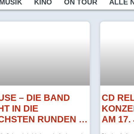
MUSIK
KINO
ON TOUR
ALLE 
USE – DIE BAND
CD RE
T IN DIE
KONZE
CHSTEN RUNDEN …
AM 17.