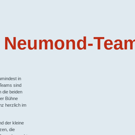
m Neumond-Tea
umindest in
-Teams sind
 die beiden
der Bühne
nz herzlich im
d der kleine
zen, die