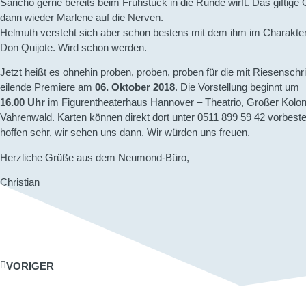
Sancho gerne bereits beim Frühstück in die Runde wirft. Das giftige
dann wieder Marlene auf die Nerven.
Helmuth versteht sich aber schon bestens mit dem ihm im Charakter
Don Quijote. Wird schon werden.
Jetzt heißt es ohnehin proben, proben, proben für die mit Riesenschr
eilende Premiere am
06. Oktober 2018
. Die Vorstellung beginnt um
16.00 Uhr
im Figurentheaterhaus Hannover – Theatrio, Großer Kolo
Vahrenwald. Karten können direkt dort unter 0511 899 59 42 vorbeste
hoffen sehr, wir sehen uns dann. Wir würden uns freuen.
Herzliche Grüße aus dem Neumond-Büro,
Christian
VORIGER