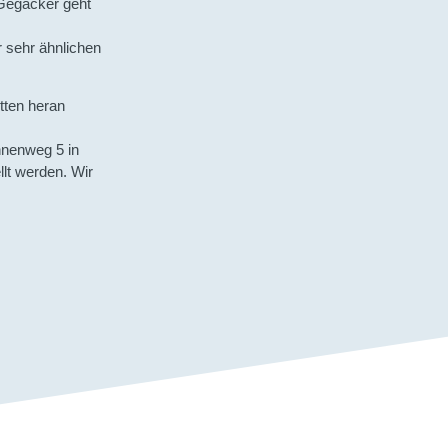
 Gegacker geht
 sehr ähnlichen
itten heran
nnenweg 5 in
llt werden. Wir