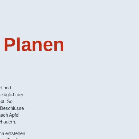
 Planen
el und
züglich der
abt. So
n Beschlüsse
nach Apfel
chauern.
n entstehen