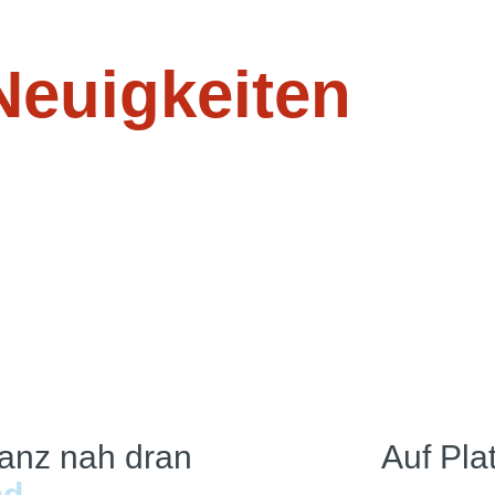
Neuigkeiten
anz nah dran
Auf Pla
nd