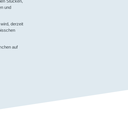
uen Stücken,
en und
wird, derzeit
 bisschen
lmchen auf