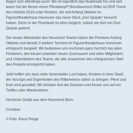
fragen sich allerdings auch: Wo ist eigentlich das Nudelsieb hin und seit
wann hat der Besen einen Pferdekopf? Berufswunsch Ritter ist DER Trend
des Herbsts 2018 unter Kindern, die seit Anfang Oktober im
Figurentheaterhaus Hannover das neue Stück „Don Quijote“ besucht
haben. Denn in der Phantasie ist alles möglich, haben sie dort von Don
Quijote gelernt.
Die neuen Mitarbeiter des Neumond-Teams haben die Premiere Anfang
Oktober und bereits 3 weitere Termine im Figurentheaterhaus Hannover
erfolgreich bespielt. Wir bedanken uns nochmals ganz herzlich bei allen
Förderern, den treuen und/oder neuen Zuschauern und allen Mitgliedern
und Unterstützern des Teams, die alle zusammen den erfolgreichen Start
des Projekts ermöglicht haben.
Jetzt hoffen wir, dass viele Veranstalter Lust haben, Kindern in ihrer Stadt,
die Vorzüge und Eigenheiten des Ritterlebens näher zu bringen. Pferd und
Esel sind gesattelt. Wir drücken fest die Daumen und freuen uns auf ein
Treffen oder Wiedersehen..
Herzliche Grüße aus dem Neumond-Büro,
Christian
© Foto: Klaus Fleige