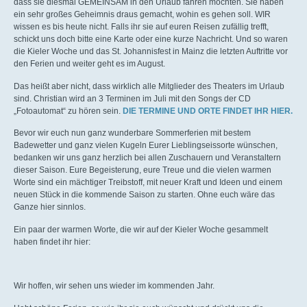
dass sie diesmal GEMEINSAM in den Urlaub fahren möchten. Sie haben
ein sehr großes Geheimnis draus gemacht, wohin es gehen soll. WIR
wissen es bis heute nicht. Falls ihr sie auf euren Reisen zufällig trefft,
schickt uns doch bitte eine Karte oder eine kurze Nachricht. Und so waren
die Kieler Woche und das St. Johannisfest in Mainz die letzten Auftritte vor
den Ferien und weiter geht es im August.
Das heißt aber nicht, dass wirklich alle Mitglieder des Theaters im Urlaub
sind. Christian wird an 3 Terminen im Juli mit den Songs der CD
„Fotoautomat“ zu hören sein.
DIE TERMINE UND ORTE FINDET IHR HIER.
Bevor wir euch nun ganz wunderbare Sommerferien mit bestem
Badewetter und ganz vielen Kugeln Eurer Lieblingseissorte wünschen,
bedanken wir uns ganz herzlich bei allen Zuschauern und Veranstaltern
dieser Saison. Eure Begeisterung, eure Treue und die vielen warmen
Worte sind ein mächtiger Treibstoff, mit neuer Kraft und Ideen und einem
neuen Stück in die kommende Saison zu starten. Ohne euch wäre das
Ganze hier sinnlos.
Ein paar der warmen Worte, die wir auf der Kieler Woche gesammelt
haben findet ihr hier:
Wir hoffen, wir sehen uns wieder im kommenden Jahr.