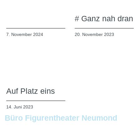
# Ganz nah dran
7. November 2024
20. November 2023
Auf Platz eins
14. Juni 2023
Büro Figurentheater Neumond
Am Listholze 10 • 30177 Hannover
Telefon: 0511.5680877 • Mobil: 0170.8623630
E-Mail: info@figurentheaterneumond.de