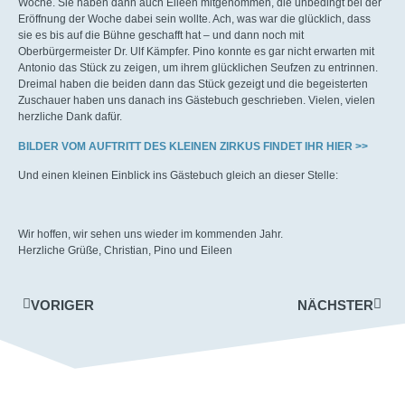
Woche. Sie haben dann auch Eileen mitgenommen, die unbedingt bei der
Eröffnung der Woche dabei sein wollte. Ach, was war die glücklich, dass
sie es bis auf die Bühne geschafft hat – und dann noch mit
Oberbürgermeister Dr. Ulf Kämpfer. Pino konnte es gar nicht erwarten mit
Antonio das Stück zu zeigen, um ihrem glücklichen Seufzen zu entrinnen.
Dreimal haben die beiden dann das Stück gezeigt und die begeisterten
Zuschauer haben uns danach ins Gästebuch geschrieben. Vielen, vielen
herzliche Dank dafür.
BILDER VOM AUFTRITT DES KLEINEN ZIRKUS FINDET IHR HIER >>
Und einen kleinen Einblick ins Gästebuch gleich an dieser Stelle:
Wir hoffen, wir sehen uns wieder im kommenden Jahr.
Herzliche Grüße, Christian, Pino und Eileen
VORIGER
NÄCHSTER