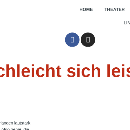
HOME
THEATER
LI
leicht sich lei
langen lautstark
… Also genau die