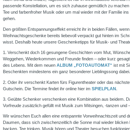
passende Konstellation, um es sich zuhause gemütlich zu machen 
Tee und farbenfroher Musik oder um mal wieder mit der Familie ins
gehen.
Den größten Entspannungseffekt erreicht ihr in beiden Fällen, wenn 
Weihnachtsgeschenke bereits liebevoll verpackt gut hinten im Schr
wisst. Deshalb heute unsere Geschenketipps für Musik- und Theat
1. Verschenkt doch 16 gesungene Geschichten vom Mut, Wünsch
Weggehen, Wiederkommen und Freunde finden – oder kurz gesagt
des Lebens. Mit dem neuen
ALBUM „FOTOAUTOMAT“
ist mit S
Beschenkten mindestens ein ganz besonderer Lieblingssong dabei
2. Oder ihr verschenkt Karten fürs Figurentheater oder das nächste
Gutschein. Die Termine findet ihr online hier im
SPIELPLAN
.
3. Geübte Schenker verschenken eine Kombination aus beidem. Da 
Vorfreude zusätzlich gefüllt mit Musik zum Mitsingen, -tanzen und –
Wir wünschen Euch allen eine entspannte Vorweihnachtszeit und dr
Daumen, dass sich zwischenzeitlich die Sonne mal wieder blicken 
backen, Tee trinken, Musik hören und Theater besuchen funktioniert