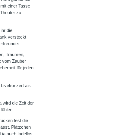
mit einer Tasse
 Theater zu
ihr die
ank versteckt
erfreunde:
en, Träumen,
: vom Zauber
icherheit für jeden
.
 Livekonzert als
wird die Zeit der
fühlen.
ücken fest die
lässt. Plätzchen
 ja auch tadellos