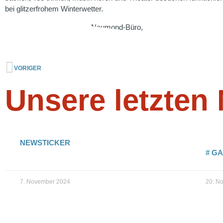
bei glitzerfrohem Winterwetter.
Herzliche Grüße aus dem Neumond-Büro,
Christian
VORIGER
Unsere letzten
NEWSTICKER
# G
7. November 2024
20. N