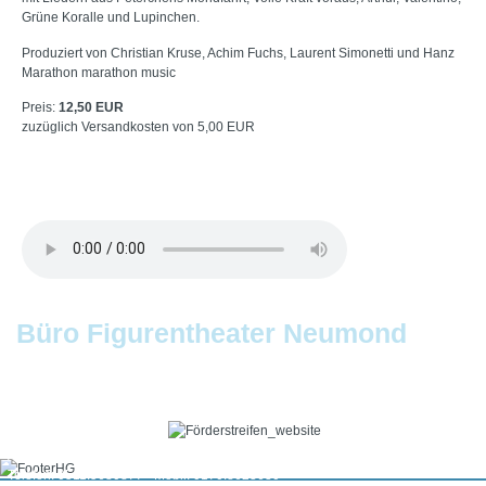
Grüne Koralle und Lupinchen.
Produziert von Christian Kruse, Achim Fuchs, Laurent Simonetti und Hanz
Marathon marathon music
Preis:
12,50 EUR
zuzüglich Versandkosten von 5,00 EUR
Büro Figurentheater Neumond
IMPRESSUM
DATENSCHUTZERKLÄRUNG
Am Listholze 10 • D-30177 Hannover
Telefon: 0511.5680877 • Mobil: 0170.8623630