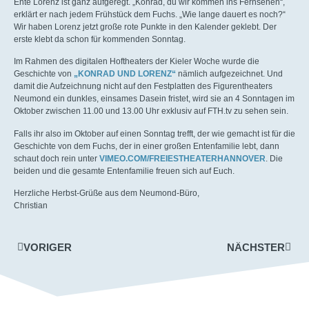
Ente Lorenz ist ganz aufgeregt. „Konrad, du wir kommen ins Fernsehen“,
erklärt er nach jedem Frühstück dem Fuchs. „Wie lange dauert es noch?“
Wir haben Lorenz jetzt große rote Punkte in den Kalender geklebt. Der
erste klebt da schon für kommenden Sonntag.
Im Rahmen des digitalen Hoftheaters der Kieler Woche wurde die
Geschichte von
„KONRAD UND LORENZ“
nämlich aufgezeichnet. Und
damit die Aufzeichnung nicht auf den Festplatten des Figurentheaters
Neumond ein dunkles, einsames Dasein fristet, wird sie an 4 Sonntagen im
Oktober zwischen 11.00 und 13.00 Uhr exklusiv auf FTH.tv zu sehen sein.
Falls ihr also im Oktober auf einen Sonntag trefft, der wie gemacht ist für die
Geschichte von dem Fuchs, der in einer großen Entenfamilie lebt, dann
schaut doch rein unter
VIMEO.COM/FREIESTHEATERHANNOVER
. Die
beiden und die gesamte Entenfamilie freuen sich auf Euch.
Herzliche Herbst-Grüße aus dem Neumond-Büro,
Christian
VORIGER
NÄCHSTER