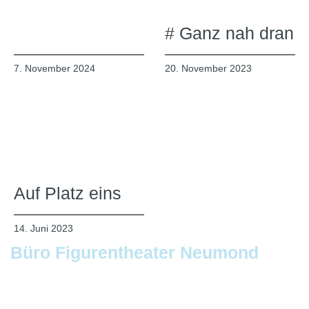
# Ganz nah dran
7. November 2024
20. November 2023
Auf Platz eins
14. Juni 2023
Büro Figurentheater Neumond
Am Listholze 10 • 30177 Hannover
Telefon: 0511.5680877 • Mobil: 0170.8623630
E-Mail: info@figurentheaterneumond.de