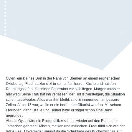
Oyten, ein kleines Dorf in der Nähe von Bremen an einem regnerischen
Oktobertag. Fredi Latzke sitzt in seiner fast leeren Küche und hat den
Räumungsbefehl für seinen Bauernhof vor sich liegen. Morgen muss er
hier weg! Seine Frau hat ihn verlassen, der Hof ist versteigert, die Situation
scheint ausweglos. Alles was ihm bleibt, sind Erinnerungen an bessere
Zeiten. Als er 15 war, wollte er ein berühmter Gitarrist werden. Mit seinen
Freunden Manni, Kalle und Heiner hatte er sogar schon eine Band
gegründet.
Aber in Oyten wird ein Rockmusiker schnell wieder auf den Boden der
Tatsachen gebracht: Misten, melken und malochen. Fredi fühlt sich wie der
letzte Esel. Unvermittelt springt da die Schublade des Küchentisches auf,