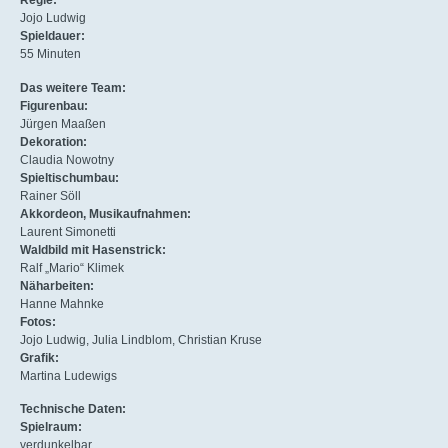
Regie:
Inhalte entsperren
Jojo Ludwig
Spieldauer:
55 Minuten
Das weitere Team:
Figurenbau:
Jürgen Maaßen
Dekoration:
Claudia Nowotny
Spieltischumbau:
Rainer Söll
Akkordeon, Musikaufnahmen:
Laurent Simonetti
Waldbild mit Hasenstrick:
Ralf „Mario“ Klimek
Näharbeiten:
Hanne Mahnke
Fotos:
Jojo Ludwig, Julia Lindblom, Christian Kruse
Grafik:
Martina Ludewigs
Technische Daten:
Spielraum:
verdunkelbar,