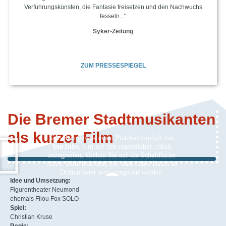
Verführungskünsten, die Fantasie freisetzen und den Nachwuchs
fesseln..."​
Syker-Zeitung​
ZUM PRESSESPIEGEL
Die Bremer Stadtmusikanten
als kurzer Film
Sie sehen gerade einen Platzhalterinhalt von
YouTube
. Um auf den eigentlichen Inhalt
zuzugreifen, klicken Sie auf die Schaltfläche
unten. Bitte beachten Sie, dass dabei Daten an
Drittanbieter weitergegeben werden.
Idee und Umsetzung:
Mehr Informationen
Figurentheater Neumond
ehemals Filou Fox SOLO
Inhalt entsperren
Spiel:
Christian Kruse
Erforderlichen Service akzeptieren und